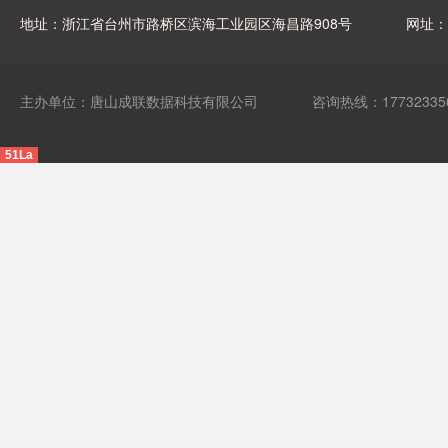
地址：浙江省台州市路桥区滨海工业园区海昌路908号
网址
主办单位：唐山成联数据科技有限公司
咨询热线：17732335
51La