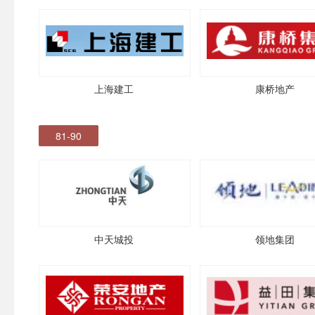
上海建工
康桥地产
81-90
中天城投
领地集团