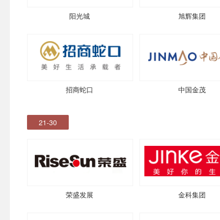
阳光城
旭辉集团
招商蛇口
中国金茂
21-30
荣盛发展
金科集团