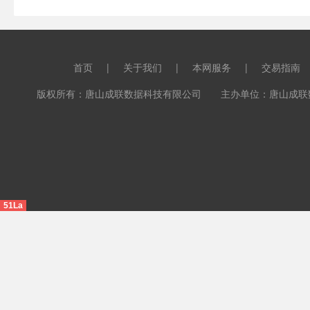
首页
|
关于我们
|
本网服务
|
交易指南
版权所有：唐山成联数据科技有限公司 主办单位：唐山成联数据科
51La