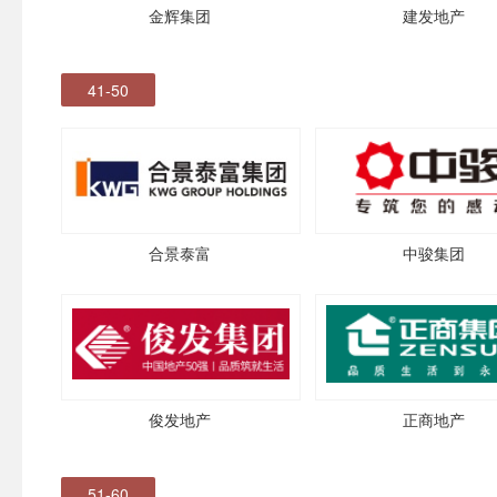
金辉集团
建发地产
41-50
合景泰富
中骏集团
俊发地产
正商地产
51-60