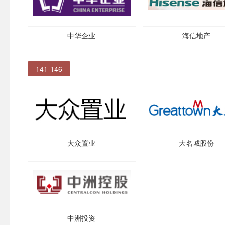
中华企业
海信地产
141-146
大众置业
大名城股份
中洲投资