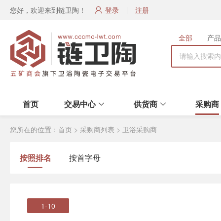
您好，欢迎来到链卫陶！
登录
注册
全部
产品
首页
交易中心
供货商
采购商
您所在的位置：
首页
>
采购商列表
> 卫浴采购商
按照排名
按首字母
1-10